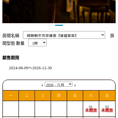
房間名稱
房
間型態
數量
銷售期限
2024-08-09～2026-12-30
一
二
三
四
五
六
日
01
02
未開放
未開放