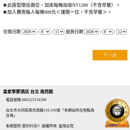
★此房型限住兩位，加床每晚加收NT1200（不含早餐）。
★加人費用每人每晚900元＜僅限一位，不含早餐＞。
住宿日期
/
/
退房日期
/
/
皇家季節酒店 台北 南西館
電話號碼:886225554288
台北市大同區南京西路326.330號「本網站所在地點為
台灣」
系統提供:
靈知科技
© 版權所有 盜用必究