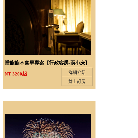
睡飽飽不含早專案【行政客房-兩小床】
詳細介紹
NT 3200起
線上訂房