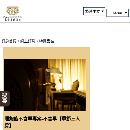
Menu
訂房首頁
> 線上訂房 > 特惠套裝
搜尋
睡飽飽不含早專案-不含早【季節三人
房】