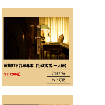
睡飽飽不含早專案【行政客房-一大床】
詳細介紹
NT 3200起
線上訂房