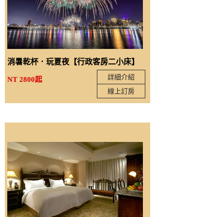
消暑乾杯．玩夏夜【行政客房二小床】
詳細介紹
NT 2800起
線上訂房