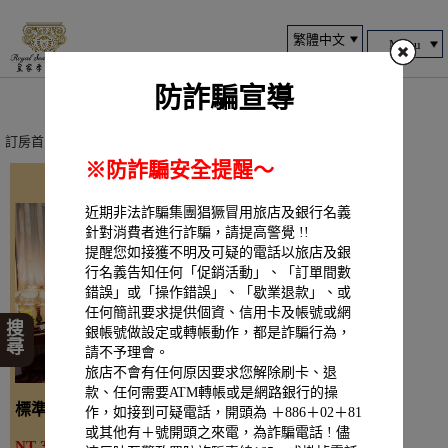
Menu
防詐騙宣導
訂房首頁
> 線上訂房 > 一般訂房
※防詐騙安全提醒～
近期非法詐騙集團猖獗冒用旅店及銀行名義
針對消費者進行詐騙，請提高警覺 !!
提醒您如接獲不明及可疑的電話以旅店及銀
行名義告知任何「促銷活動」、「訂單間數
錯誤」或「操作錯誤」、「歇業退款」、或
任何簡訊要求提供個資、信用卡及帳號或網
搜尋
銀帳號做設定或轉帳動作，都是詐騙行為，
請不予理會。
旅店不會有任何原因要求您解除刷卡、退
款、任何需要ATM轉帳或是網路銀行的操
標準客房（無窗一大床）
作，如接到可疑電話，開頭為 ＋886＋02＋81
詳細介紹
或其他有＋號開頭之來電，為詐騙電話 ! 儘
NT 3200起