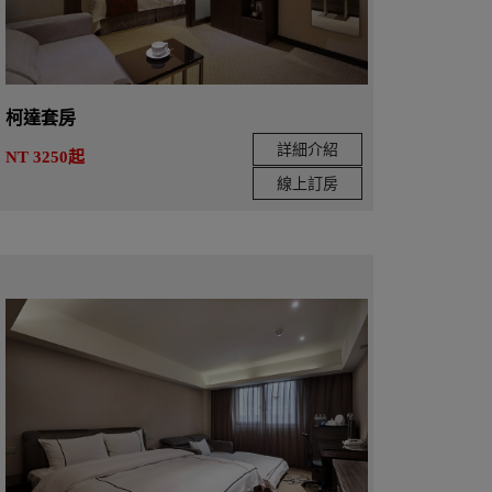
柯達套房
詳細介紹
NT 3250起
線上訂房