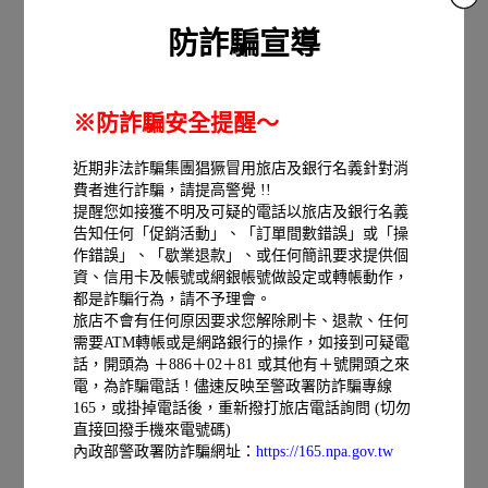
防詐騙宣導
※防詐騙安全提醒～
標準客房
近期非法詐騙集團猖獗冒用旅店及銀行名義針對消
詳細介紹
NT 2550起
費者進行詐騙，請提高警覺 !!
線上訂房
提醒您如接獲不明及可疑的電話以旅店及銀行名義
告知任何「促銷活動」、「訂單間數錯誤」或「操
作錯誤」、「歇業退款」、或任何簡訊要求提供個
資、信用卡及帳號或網銀帳號做設定或轉帳動作，
都是詐騙行為，請不予理會。
旅店不會有任何原因要求您解除刷卡、退款、任何
需要ATM轉帳或是網路銀行的操作，如接到可疑電
話，開頭為 ＋886＋02＋81 或其他有＋號開頭之來
電，為詐騙電話 ! 儘速反映至警政署防詐騙專線
165，或掛掉電話後，重新撥打旅店電話詢問 (切勿
直接回撥手機來電號碼)
內政部警政署防詐騙網址：
https://165.npa.gov.tw