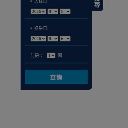
搜尋
入住日
-
-
退房日
-
-
訂房：
間