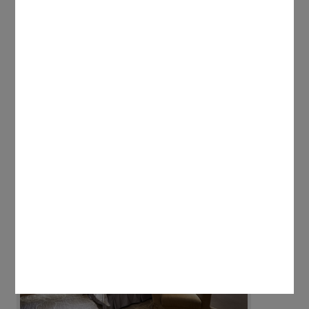
商務双單床房
詳細介紹
NT 2750起
線上訂房