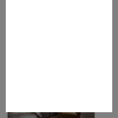
商務双單床房
詳細介紹
NT 2750起
線上訂房