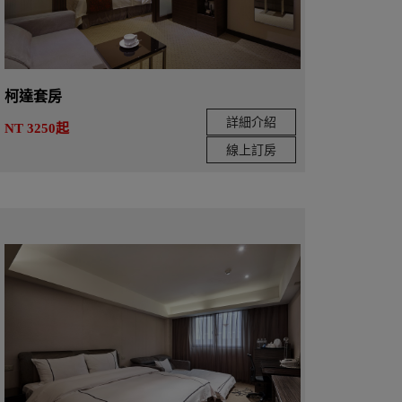
柯達套房
詳細介紹
NT 3250起
線上訂房