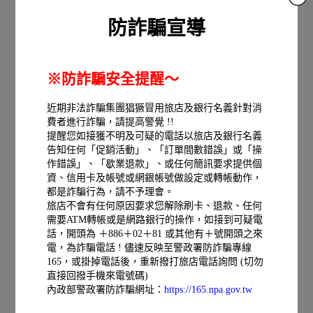
防詐騙宣導
※防詐騙安全提醒～
標準客房
近期非法詐騙集團猖獗冒用旅店及銀行名義針對消
詳細介紹
NT 2550起
費者進行詐騙，請提高警覺 !!
線上訂房
提醒您如接獲不明及可疑的電話以旅店及銀行名義
告知任何「促銷活動」、「訂單間數錯誤」或「操
作錯誤」、「歇業退款」、或任何簡訊要求提供個
資、信用卡及帳號或網銀帳號做設定或轉帳動作，
都是詐騙行為，請不予理會。
旅店不會有任何原因要求您解除刷卡、退款、任何
需要ATM轉帳或是網路銀行的操作，如接到可疑電
話，開頭為 ＋886＋02＋81 或其他有＋號開頭之來
電，為詐騙電話 ! 儘速反映至警政署防詐騙專線
165，或掛掉電話後，重新撥打旅店電話詢問 (切勿
直接回撥手機來電號碼)
內政部警政署防詐騙網址：
https://165.npa.gov.tw