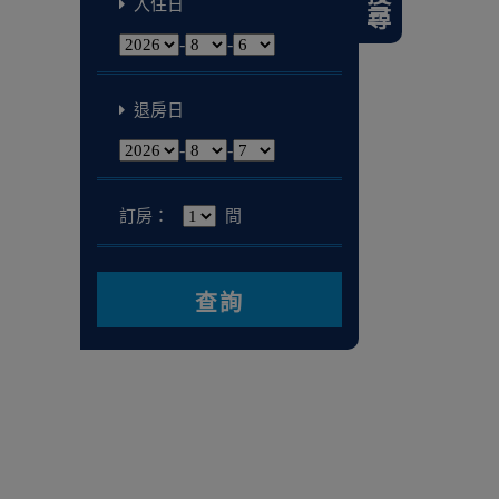
搜尋
入住日
-
-
退房日
-
-
訂房：
間