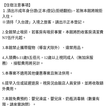
【住宿注意事項】
１.須出示成年身分證(正本)登記(拒絕翻拍)，若無本館將婉拒
入住。
※須持「入台證」入境之旅客，請出示正本登記。
2.全館禁止吸菸，若客房有吸菸事實，本館將酌收客房清潔費
NT伍仟元起。
3.本館禁止攜帶寵物（導盲犬除外）、違禁用品。
4.人頭費6-11歲$五佰元，12歲以上視同成人（無加床服
務），接駁費用將另計。
5.本專案不適用其他優惠專案且無法併用。
6.提早入住或延遲退房，視房況由飯店人員安排，並將收取額
外費用。
7.本館免費預約：嬰兒澡盆、嬰兒床、奶瓶消毒鍋（數量有
限，請來電詢問）。