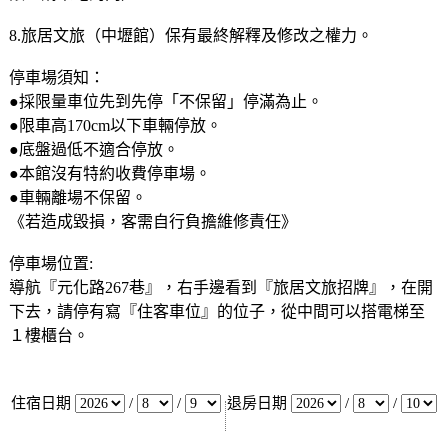
8.旅居文旅（中壢館）保有最終解釋及修改之權力。
停車場須知：
●採限量車位先到先停「不保留」停滿為止。
●限車高170cm以下車輛停放。
●底盤過低不適合停放。
●本館沒有特約收費停車場。
●車輛離場不保留。
《若造成毀損，客需自行負擔維修責任》
停車場位置:
導航『元化路267巷』，右手邊看到『旅居文旅招牌』，在開
下去，請停有寫『住客車位』的位子，從中間可以搭電梯至
１樓櫃台。
住宿日期
/
/
退房日期
/
/