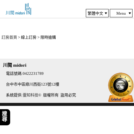
Menu
訂房首頁
> 線上訂房 > 限時搶購
川閱 midori
電話號碼:0422231789
台中市中區綠川西街123號12樓
系統提供:
靈知科技
© 版權所有 盜用必究
搜尋