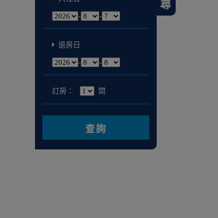
-
-
退房日
-
-
訂房：
間