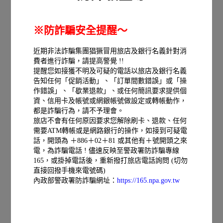
精緻房
詳細介紹
NT 1750起
※防詐騙安全提醒～
線上訂房
近期非法詐騙集團猖獗冒用旅店及銀行名義針對消
費者進行詐騙，請提高警覺 !!
提醒您如接獲不明及可疑的電話以旅店及銀行名義
告知任何「促銷活動」、「訂單間數錯誤」或「操
作錯誤」、「歇業退款」、或任何簡訊要求提供個
資、信用卡及帳號或網銀帳號做設定或轉帳動作，
都是詐騙行為，請不予理會。
旅店不會有任何原因要求您解除刷卡、退款、任何
需要ATM轉帳或是網路銀行的操作，如接到可疑電
話，開頭為 ＋886＋02＋81 或其他有＋號開頭之來
電，為詐騙電話 ! 儘速反映至警政署防詐騙專線
165，或掛掉電話後，重新撥打旅店電話詢問 (切勿
直接回撥手機來電號碼)
內政部警政署防詐騙網址：
https://165.npa.gov.tw
豪華泡腳池
詳細介紹
NT 2680起