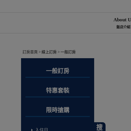
About U
飯店介紹
訂房首頁
> 線上訂房 > 一般訂房
一般訂房
特惠套裝
限時搶購
搜尋
入住日