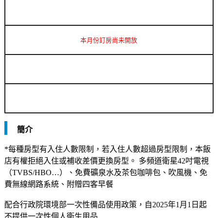
本月份訂房尚未開放
簡介
*每種房型有入住人數限制，若入住人數超過房型限制，本飯
店有權拒絕入住或補收差價更換房型。 多頻道衛星42吋電視
（TVBS/HBO…）、免費礦泉水及茶包咖啡包、吹風機、免
費無線網路系統、附贈四客早餐
配合行政院環境部一次性備品使用政策，自2025年1月1日起
不提供一次性個人衛生用品