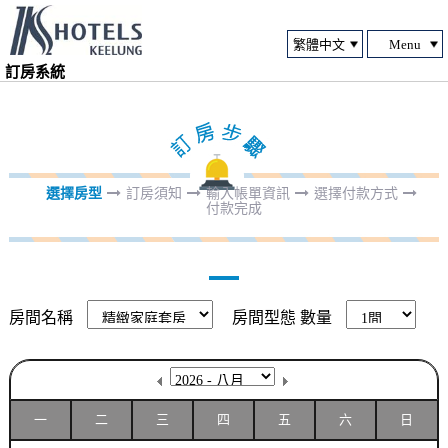
Menu
訂房系統
選擇房型
訂房須知
輸入帳單資訊
選擇付款方式
付款完成
房間名稱
房間型態
數量
一
二
三
四
五
六
日