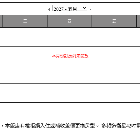
三
四
五
本月份訂房尚未開放
本飯店有權拒絕入住或補收差價更換房型。 多頻道衛星42吋電視