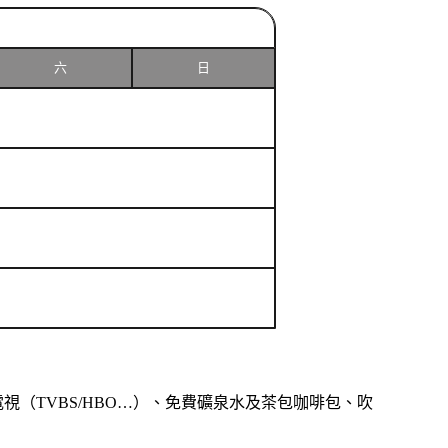
六
日
（TVBS/HBO…）、免費礦泉水及茶包咖啡包、吹