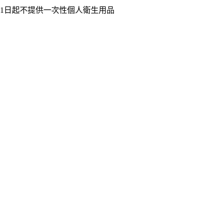
月1日起不提供一次性個人衛生用品
退房