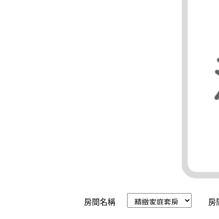
房間名稱
房