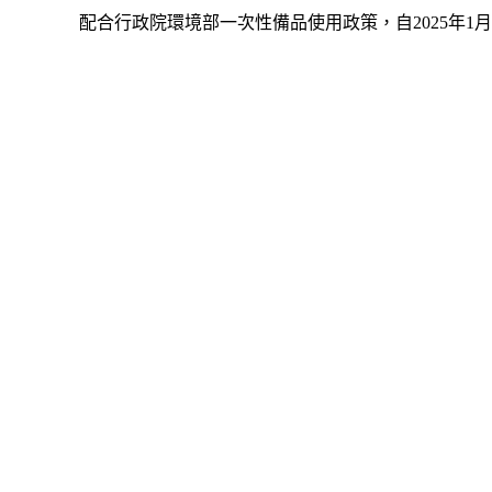
配合行政院環境部一次性備品使用政策，自2025年1
住宿日期
/
/
柯達大飯店 基隆店
統編
: 00652874
旅館登記字號
: 000005-1
營業人名稱
: 柯達大飯店股份有限公司
電話號碼
: 886224230111
基隆市中正區義一路7號
系統提供:
靈知科技
© 版權所有 盜用必究