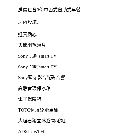
房價包含3份中西式自助式早餐
房內設施:
迎賓點心
天鵝羽毛寢具
Sony 55吋smart TV
Sony 50吋smart TV
Sony藍芽影音光碟音響
高靜音環保冰箱
電子保險箱
TOTO恆溫免治馬桶
大理石獨立淋浴間/浴缸
ADSL / Wi-Fi