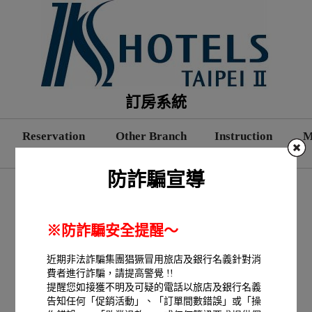
訂房系統
Reservation
Other Branch
Instruction
M
線上訂房
其他分館
使用說明
防詐騙宣導
※防詐騙安全提醒～
近期非法詐騙集團猖獗冒用旅店及銀行名義針對消
費者進行詐騙，請提高警覺 !!
提醒您如接獲不明及可疑的電話以旅店及銀行名義
告知任何「促銷活動」、「訂單間數錯誤」或「操