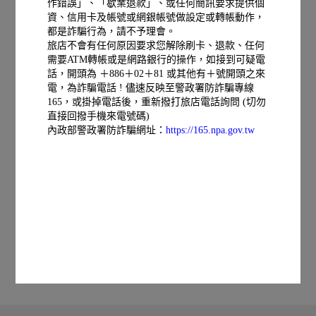
作錯誤」、「歇業退款」、或任何簡訊要求提供個
資、信用卡及帳號或網銀帳號做設定或轉帳動作，
都是詐騙行為，請不予理會。
旅店不會有任何原因要求您解除刷卡、退款、任何
需要ATM轉帳或是網路銀行的操作，如接到可疑電
話，開頭為 ＋886＋02＋81 或其他有＋號開頭之來
電，為詐騙電話 ! 儘速反映至警政署防詐騙專線
165，或掛掉電話後，重新撥打旅店電話詢問 (切勿
直接回撥手機來電號碼)
內政部警政署防詐騙網址：
https://165.npa.gov.tw