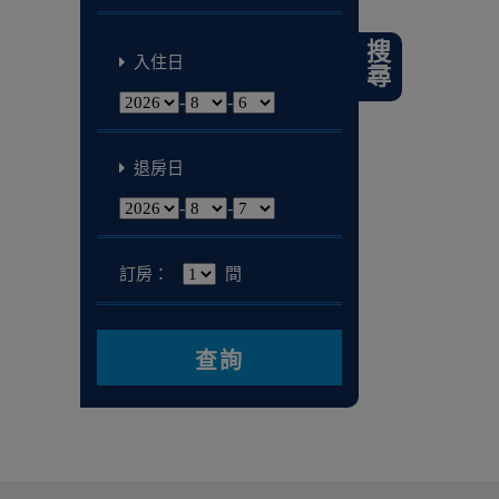
搜尋
入住日
-
-
退房日
-
-
訂房：
間