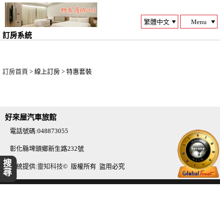
Menu
訂房系統
訂房首頁
> 線上訂房 > 特惠套裝
好來屋汽車旅館
電話號碼:048873055
彰化縣埤頭鄉新生路232號
搜尋
系統提供:
靈知科技
© 版權所有 盜用必究