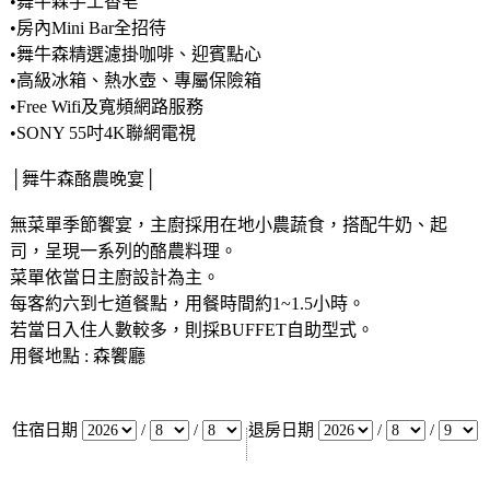
•舞牛森手工香皂
•房內Mini Bar全招待
•舞牛森精選濾掛咖啡、迎賓點心
•高級冰箱、熱水壺、專屬保險箱
•Free Wifi及寬頻網路服務
•SONY 55吋4K聯網電視
│舞牛森酪農晚宴│
無菜單季節饗宴，主廚採用在地小農蔬食，搭配牛奶、起
司，呈現一系列的酪農料理。
菜單依當日主廚設計為主。
每客約六到七道餐點，用餐時間約1~1.5小時。
若當日入住人數較多，則採BUFFET自助型式。
用餐地點 : 森饗廳
住宿日期
/
/
退房日期
/
/