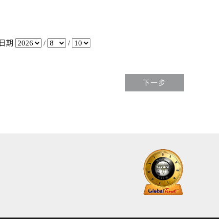
日期
/
/