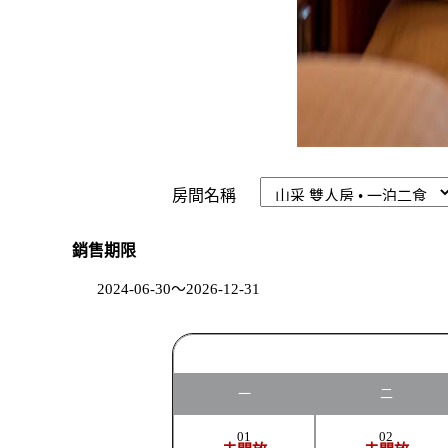
房間名稱
銷售期限
2024-06-30～2026-12-31
一
二
01
02