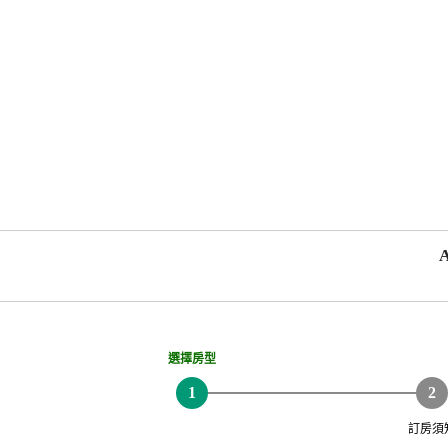
A
選擇房型
訂房須