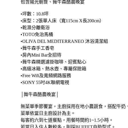
包含陽光朝食、舞牛森酪農晚宴
•坪數：10.8坪
•床型：2張單人床（寬115cm X長200cm）
•乾濕分離衛浴
•TOTO免治馬桶
•OLIVA DEL MEDITERRANEO 沐浴清潔組
•舞牛森手工香皂
•房內Mini Bar全招待
•舞牛森精選濾掛咖啡、迎賓點心
•高級冰箱、熱水壺、專屬保險箱
•Free Wifi及寬頻網路服務
•SONY 55吋4K聯網電視
│舞牛森酪農晚宴│
無菜單季節饗宴，主廚採用在地小農蔬食，搭配牛奶
菜單依當日主廚設計為主。
每客約六到七道餐點，用餐時間約1~1.5小時。
若當日入住人數較多，則採BUFFET自助型式。