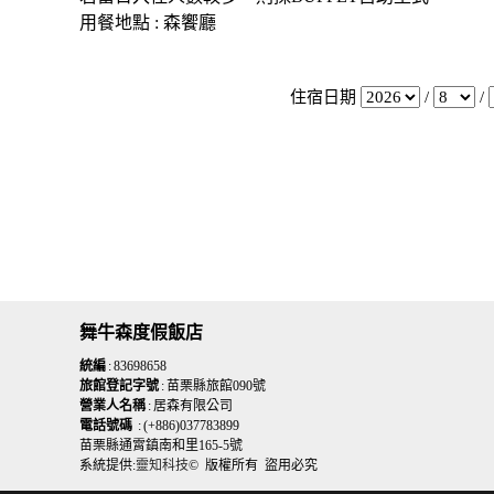
用餐地點 : 森饗廳
住宿日期
/
/
舞牛森度假飯店
統編
: 83698658
旅館登記字號
: 苗栗縣旅館090號
營業人名稱
: 居森有限公司
電話號碼
: (+886)037783899
苗栗縣通霄鎮南和里165-5號
系統提供:
靈知科技
© 版權所有 盜用必究