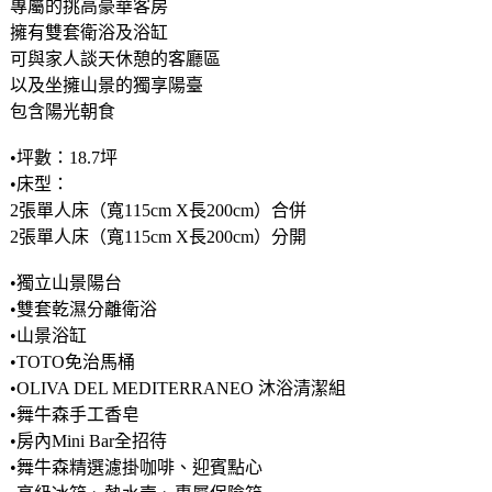
專屬的挑高豪華客房
擁有雙套衛浴及浴缸
可與家人談天休憩的客廳區
以及坐擁山景的獨享陽臺
包含陽光朝食
•坪數：18.7坪
•床型：
2張單人床（寬115cm X長200cm）合併
2張單人床（寬115cm X長200cm）分開
•獨立山景陽台
•雙套乾濕分離衛浴
•山景浴缸
•TOTO免治馬桶
•OLIVA DEL MEDITERRANEO 沐浴清潔組
•舞牛森手工香皂
•房內Mini Bar全招待
•舞牛森精選濾掛咖啡、迎賓點心