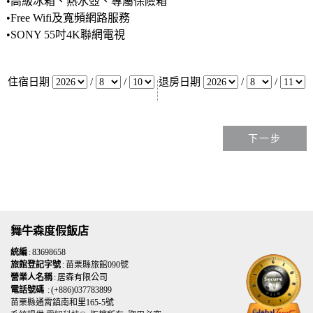
•高級冰箱、熱水壺、專屬保險箱
•Free Wifi及寬頻網路服務
•SONY 55吋4K聯網電視
住宿日期
/
/
退房日期
/
/
舞牛森度假飯店
統編
: 83698658
旅館登記字號
: 苗栗縣旅館090號
營業人名稱
: 居森有限公司
電話號碼
: (+886)037783899
苗栗縣通霄鎮南和里165-5號