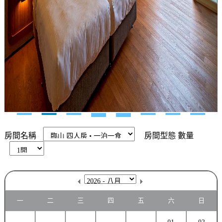
房間名稱
房間型態
數量
一
二
三
四
五
六
日
01
02