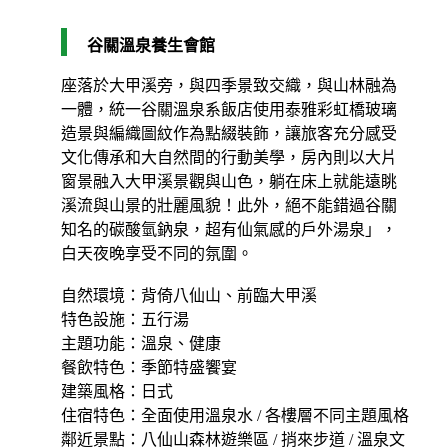
谷關溫泉養生會館
座落於大甲溪旁，與四季景致交織，與山林融為
一體，統一谷關溫泉系飯店使用泰雅彩虹橋玻璃
造景與編織圖紋作為點綴裝飾，讓旅客充分感受
文化傳承和大自然間的行動美學，房內則以大片
窗景融入大甲溪景觀與山色，躺在床上就能遠眺
溪流與山景的壯麗風貌！此外，絕不能錯過谷關
知名的碳酸氫鈉泉，超有仙氣感的戶外湯泉」，
白天夜晚享受不同的氛圍。
自然環境：背倚八仙山、前臨大甲溪
特色設施：五行湯
主題功能：溫泉、健康
餐飲特色：季節特盛饗宴
建築風格：日式
住宿特色：全面使用溫泉水 / 各樓層不同主題風格
鄰近景點：八仙山森林遊樂區 / 捎來步道 / 溫泉文