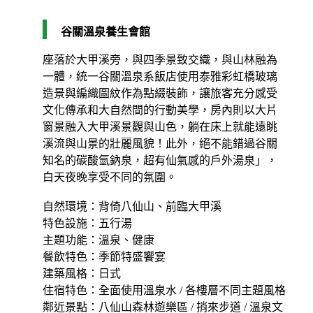
谷關溫泉養生會館
座落於大甲溪旁，與四季景致交織，與山林融為
一體，統一谷關溫泉系飯店使用泰雅彩虹橋玻璃
造景與編織圖紋作為點綴裝飾，讓旅客充分感受
文化傳承和大自然間的行動美學，房內則以大片
窗景融入大甲溪景觀與山色，躺在床上就能遠眺
溪流與山景的壯麗風貌！此外，絕不能錯過谷關
知名的碳酸氫鈉泉，超有仙氣感的戶外湯泉」，
白天夜晚享受不同的氛圍。
自然環境：背倚八仙山、前臨大甲溪
特色設施：五行湯
主題功能：溫泉、健康
餐飲特色：季節特盛饗宴
建築風格：日式
住宿特色：全面使用溫泉水 / 各樓層不同主題風格
鄰近景點：八仙山森林遊樂區 / 捎來步道 / 溫泉文