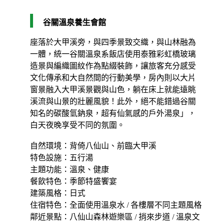
谷關溫泉養生會館
座落於大甲溪旁，與四季景致交織，與山林融為
一體，統一谷關溫泉系飯店使用泰雅彩虹橋玻璃
造景與編織圖紋作為點綴裝飾，讓旅客充分感受
文化傳承和大自然間的行動美學，房內則以大片
窗景融入大甲溪景觀與山色，躺在床上就能遠眺
溪流與山景的壯麗風貌！此外，絕不能錯過谷關
知名的碳酸氫鈉泉，超有仙氣感的戶外湯泉」，
白天夜晚享受不同的氛圍。
自然環境：背倚八仙山、前臨大甲溪
特色設施：五行湯
主題功能：溫泉、健康
餐飲特色：季節特盛饗宴
建築風格：日式
住宿特色：全面使用溫泉水 / 各樓層不同主題風格
鄰近景點：八仙山森林遊樂區 / 捎來步道 / 溫泉文