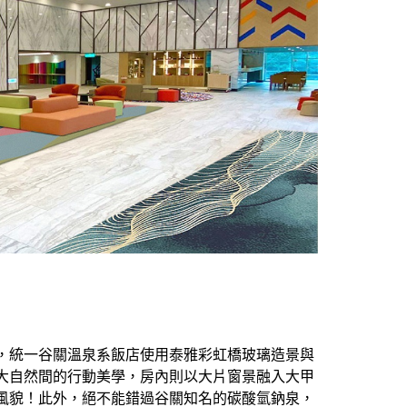
，統一谷關溫泉系飯店使用泰雅彩虹橋玻璃造景與
大自然間的行動美學，房內則以大片窗景融入大甲
風貌！此外，絕不能錯過谷關知名的碳酸氫鈉泉，