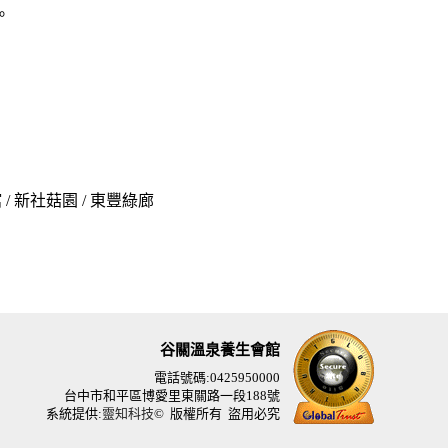
。
/ 新社菇園 / 東豐綠廊
谷關溫泉養生會館
電話號碼:0425950000
台中市和平區博愛里東關路一段188號
系統提供:
靈知科技
© 版權所有 盜用必究