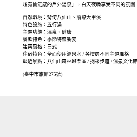
超有仙氣感的戶外湯泉」，白天夜晚享受不同的氛圍
自然環境：背倚八仙山、前臨大甲溪
特色設施：五行湯
主題功能：溫泉、健康
餐飲特色：季節特盛饗宴
建築風格：日式
住宿特色：全面使用溫泉水 / 各樓層不同主題風格
鄰近景點：八仙山森林遊樂區 / 捎來步道 / 溫泉文化館 
(臺中市旅館275號)