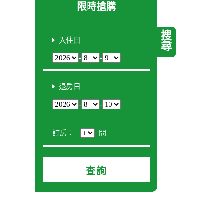
限時搶購
搜尋
入住日
-
-
退房日
-
-
訂房：
間