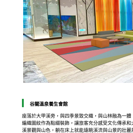
谷關溫泉養生會館
座落於大甲溪旁，與四季景致交織，與山林融為一體
編織圖紋作為點綴裝飾，讓旅客充分感受文化傳承和
溪景觀與山色，躺在床上就能遠眺溪流與山景的壯麗