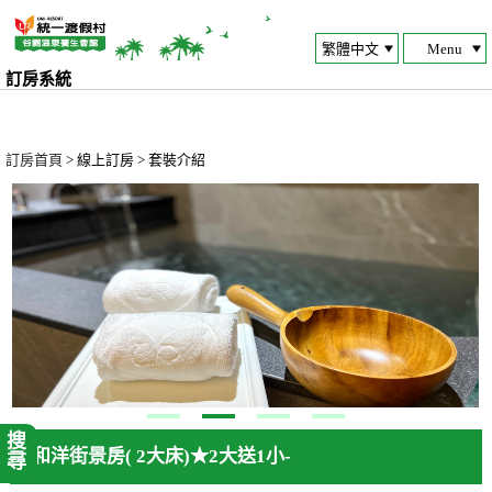
Menu
訂房系統
訂房首頁
> 線上訂房 > 套裝介紹
搜尋
和洋街景房( 2大床)★2大送1小-