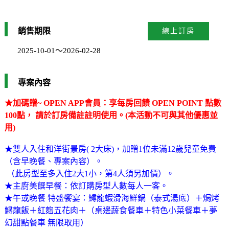
溫泉食光平日優惠★特盛饗宴 1泊2食
銷售期限
線上訂房
2025-10-01～2026-02-28
專案內容
★加碼贈~ OPEN APP會員：享每房回饋 OPEN POINT 點數
100點， 請於訂房備註註明使用。(本活動不可與其他優惠並
用)
★雙人入住和洋街景房( 2大床)，加贈1位未滿12歲兒童免費
（含早晚餐、專案內容）。
（此房型至多入住2大1小，第4人須另加價）。
★主廚美饌早餐：依訂購房型人數每人一客。
★午或晚餐 特盛饗宴：鱘龍蝦滑海鮮鍋（泰式湯底）＋焗烤
鱘龍飯＋紅麴五花肉＋（桌邊蔬食餐車＋特色小菜餐車＋夢
幻甜點餐車 無限取用）