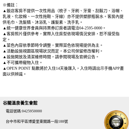
※備註：
▲飯店客房不提供一次性用品（梳子、牙刷、牙膏、刮鬍刀、浴帽、
乳液、化妝棉、一次性拖鞋、牙線）亦不提供塑膠瓶裝水。客房內提
供毛巾、洗髮精、沐浴乳、護髮素、洗手乳。
▲統一健康世界會員與持票券訂房者請電洽04-2595-0000。
▲客房照片僅供參考，實際入住房型依現場情況安排，恕不接受指
定。
▲菜色內容依季節時令調整，實際菜色依現場提供為主。
▲活動設施視園區現場狀況而定，本公司保留修改權利。
▲設施開放及清潔維修時間，請參閱現場及官網公告。
▲不可攜帶寵物入住。
▲OPEN POINT 點數將於入住14天後匯入，入住時請出示手機APP畫
面以供辨識。
谷關溫泉養生會館
電話號碼:0425950000
台中市和平區博愛里東關路一段188號