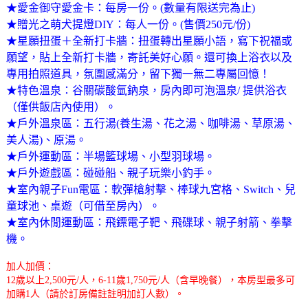
★愛金御守愛金卡：每房一份。(數量有限送完為止)
★贈光之萌犬提燈DIY：每人一份。(售價250元/份)
★星願扭蛋＋全新打卡牆：扭蛋轉出星願小語，寫下祝福或
願望，貼上全新打卡牆，寄託美好心願。還可換上浴衣以及
專用拍照道具，氛圍感滿分，留下獨一無二專屬回憶！
★特色溫泉：谷關碳酸氫鈉泉，房內即可泡溫泉/ 提供浴衣
（僅供飯店內使用）。
★戶外溫泉區：五行湯(養生湯、花之湯、咖啡湯、草原湯、
美人湯)、原湯。
★戶外運動區：半場籃球場、小型羽球場。
★戶外遊戲區：碰碰船、親子玩樂小釣手。
★室內親子Fun電區：軟彈槍射擊、棒球九宮格、Switch、兒
童球池、桌遊（可借至房內）。
★室內休閒運動區：飛鏢電子靶、飛碟球、親子射箭、拳擊
機。
加人加價：
12歲以上2,500元/人，6-11歲1,750元/人（含早晚餐），本房型最多可
加購1人（請於訂房備註註明加訂人數）。