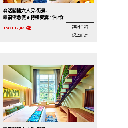
森活閣樓六人房-街景-
幸福宅急便★特盛饗宴 1泊2食
詳細介紹
TWD 17,880起
線上訂房