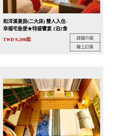
和洋溪景房(二大床) 雙人入住-
幸福宅急便★特盛饗宴 1泊2食
詳細介紹
TWD 9,280起
線上訂房