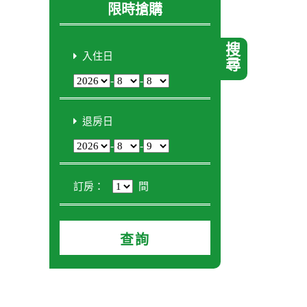
限時搶購
搜尋
入住日
-
-
退房日
-
-
訂房：
間