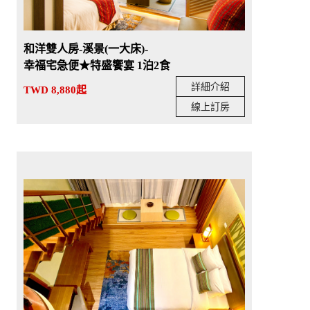
和洋雙人房-溪景(一大床)-
幸福宅急便★特盛饗宴 1泊2食
詳細介紹
TWD 8,880起
線上訂房