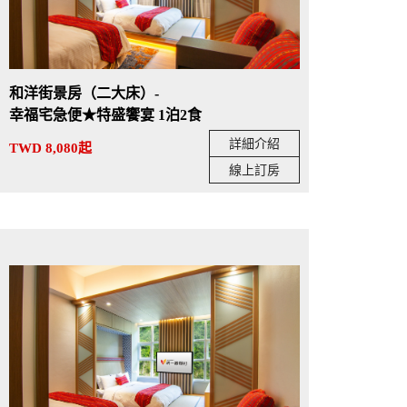
和洋街景房（二大床）-
幸福宅急便★特盛饗宴 1泊2食
詳細介紹
TWD 8,080起
線上訂房