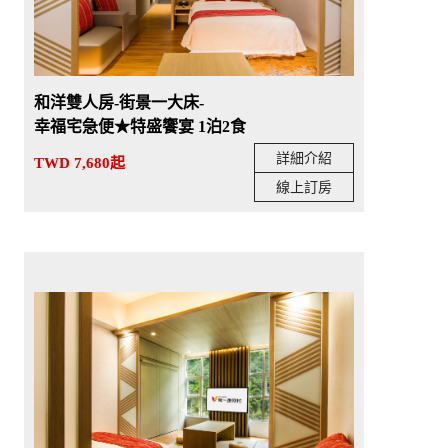
和洋雙人房-街景一大床-
幸福宅急便★特盛饗宴 1泊2食
詳細介紹
TWD 7,680起
線上訂房