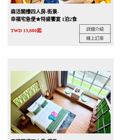
森活閣樓四人房-街景-
幸福宅急便★特盛饗宴 1泊2食
詳細介紹
TWD 13,880起
線上訂房