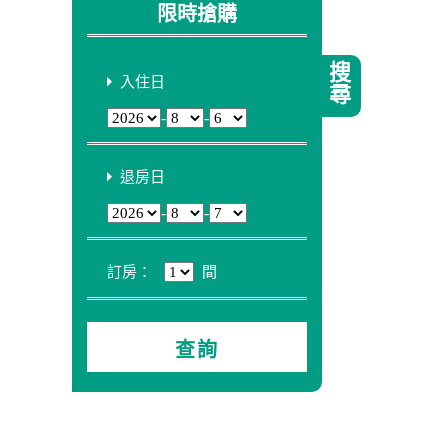
限時搶購
搜尋
入住日
-
-
退房日
-
-
訂房：
間