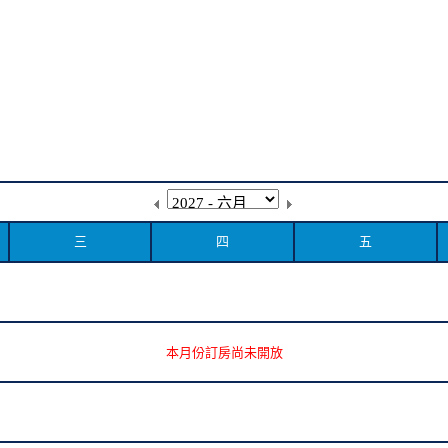
三
四
五
本月份訂房尚未開放