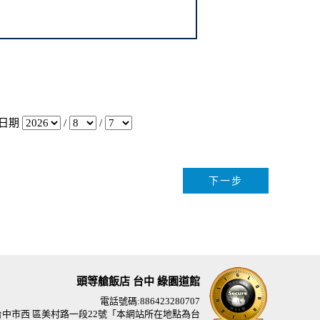
日期
/
/
頭等艙飯店 台中 綠園道館
電話號碼:886423280707
台中市西 區美村路一段22號「本網站所在地點為台