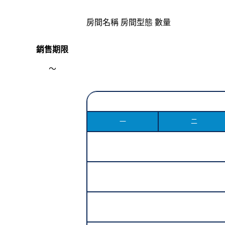
房間名稱
房間型態
數量
銷售期限
～
一
二