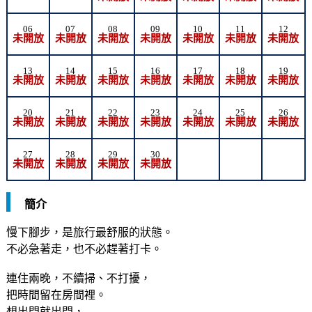
06
07
08
09
10
11
12
未開放
未開放
未開放
未開放
未開放
未開放
未開放
13
14
15
16
17
18
19
未開放
未開放
未開放
未開放
未開放
未開放
未開放
20
21
22
23
24
25
26
未開放
未開放
未開放
未開放
未開放
未開放
未開放
27
28
29
30
未開放
未開放
未開放
未開放
簡介
慢下腳步，是旅行最舒服的狀態。
不必急著走，也不必趕著打卡。
連住兩晚，不續掃、不打擾，
把時間留在房間裡。
想出門就出門，