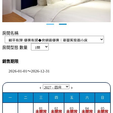
房間名稱
房間型態
數量
銷售期限
2026-01-01～2026-12-31
一
二
三
四
五
六
日
01
02
03
04
05
未開放
未開放
未開放
未開放
未開放