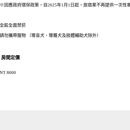
※因應政府環保政策，自2025年1月1日起，旅宿業不再提供一次性
全館全面禁菸
請勿攜帶寵物 （導盲犬、導聾犬及肢體輔助犬除外）
房間定價
NT 8000