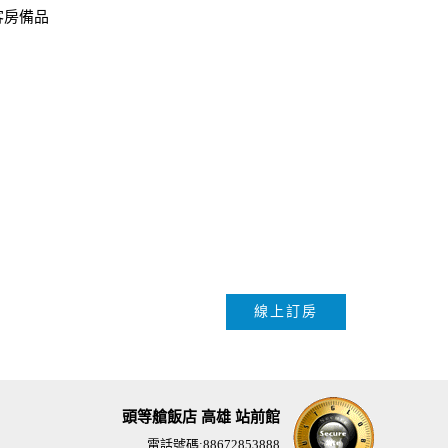
客房備品
線上訂房
頭等艙飯店 高雄 站前館
電話號碼:88672853888