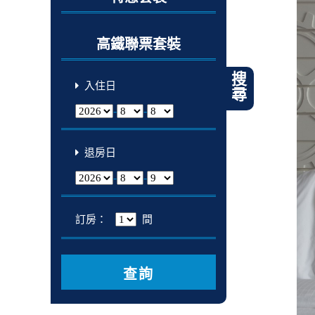
高鐵聯票套裝
搜尋
入住日
-
-
退房日
-
-
訂房：
間