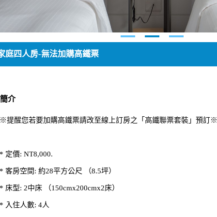
家庭四人房-無法加購高鐵票
簡介
※提醒您若要加購高鐵票請改至線上訂房之「高鐵聯票套裝」預訂
* 定價: NT8,000.
* 客房空間: 約28平方公尺 （8.5坪）
* 床型: 2中床 （150cmx200cmx2床）
* 入住人數: 4人