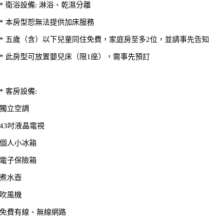
* 衛浴設備: 淋浴、乾濕分離
* 本房型恕無法提供加床服務
* 五歲（含）以下兒童同住免費，家庭房至多2位，並請事先告知
* 此房型可放置嬰兒床（限1座），需事先預訂
* 客房設備:
獨立空調
43吋液晶電視
個人小冰箱
電子保險箱
煮水壺
吹風機
免費有線、無線網路