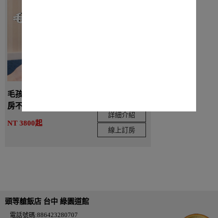
毛孩一起住｜寵物友善房-豪華客房雙床
房不含早
詳細介紹
NT 3800起
線上訂房
頭等艙飯店 台中 綠園道館
電話號碼:886423280707