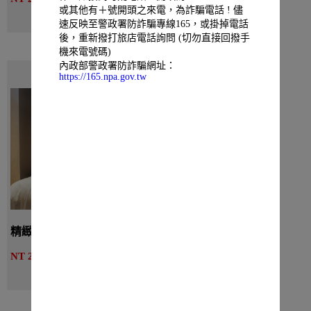
線上訂房
或其他有＋號開頭之來電，為詐騙電話 ! 儘
速反映至警政署防詐騙專線165，或掛掉電話
後，重新撥打旅店電話詢問 (切勿直接回撥手
機來電號碼)
內政部警政署防詐騙網址：
https://165.npa.gov.tw
精緻客房無窗 - 二小床
詳細介紹
NT 2070起
線上訂房