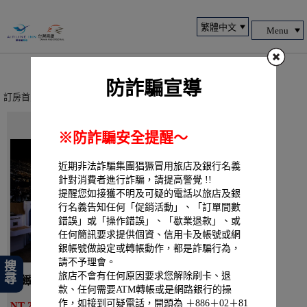
Menu
防詐騙宣導
訂房首頁
> 線上訂房 > 一般訂房
※防詐騙安全提醒～
近期非法詐騙集團猖獗冒用旅店及銀行名義
針對消費者進行詐騙，請提高警覺 !!
提醒您如接獲不明及可疑的電話以旅店及銀
行名義告知任何「促銷活動」、「訂單間數
錯誤」或「操作錯誤」、「歇業退款」、或
任何簡訊要求提供個資、信用卡及帳號或網
銀帳號做設定或轉帳動作，都是詐騙行為，
請不予理會。
搜尋
旅店不會有任何原因要求您解除刷卡、退
精緻客房無窗 - 一大床
款、任何需要ATM轉帳或是網路銀行的操
詳細介紹
作，如接到可疑電話，開頭為 ＋886＋02＋81
NT 2070起