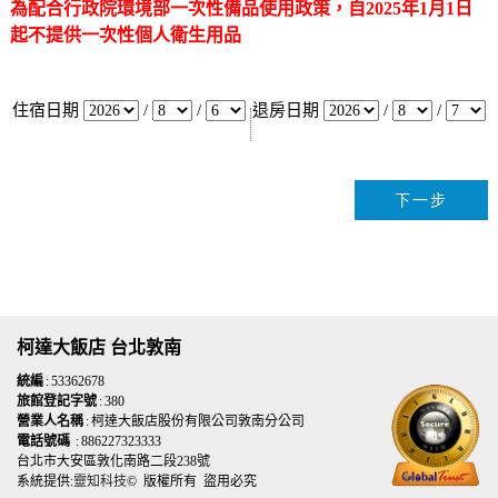
為配合行政院環境部一次性備品使用政策，自2025年1月1日
起不提供一次性個人衛生用品
住宿日期
/
/
退房日期
/
/
柯達大飯店 台北敦南
統編
: 53362678
旅館登記字號
: 380
營業人名稱
: 柯達大飯店股份有限公司敦南分公司
電話號碼
: 886227323333
台北市大安區敦化南路二段238號
系統提供:
靈知科技
© 版權所有 盜用必究