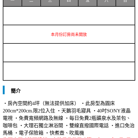
一
二
三
四
五
六
日
本月份訂房尚未開放
簡介
‧房內空間約4坪（無法提供加床） ‧此房型為圓床
200cm*200cm.限2位入住 ‧天鵝羽毛寢具 ‧40吋SONY液晶
電視 ‧免費寬頻網路及無線 ‧每日免費2瓶礦泉水及茶包、
咖啡包 ‧大理石獨立淋浴間 ‧雙線直撥國際電話 ‧進口免治
馬桶 ‧電子保險箱 ‧快煮壺、吹風機