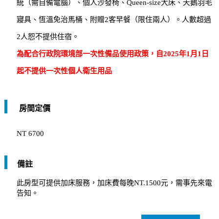
統（需自備電腦）、個人沙發椅、Queen-size大床、天鵝羽毛
寢具、恆溫免治馬桶、附贈2客早餐（限住兩人）。人數超過
2人恕不提供住宿。
為配合行政院環境部一次性備品使用政策，自2025年1月1日
起不提供一次性個人衛生用品
房間定價
NT 6700
備註
此房型可提供加床服務，加床費每晚NT.1500元，需事先來電
告知。