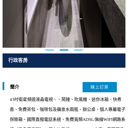
行政客房
簡介
線上訂房
43吋衛星頻道液晶電視、、鬧鐘、吹風機、迷你冰箱、快煮
壺、免費茶包、咖啡包及礦泉水兩瓶、辦公桌、個人專屬電子
保險箱、國際直撥電話系統、免費寬頻ADSL/無線WIFI網路系