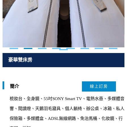
豪華雙床房
簡介
線上訂房
梳妝台、全身鏡、55吋SONY Smart TV、電熱水壺、多媒體音
響、閱讀燈、天鵝羽毛寢具、個人躺椅、辦公桌、冰箱、私人
保險箱、多媒體盒、ADSL無線網路、免治馬桶、化妝鏡、行