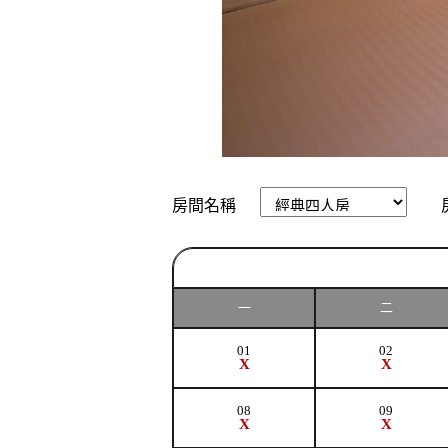
房間名稱
一
二
01
02
X
X
08
09
X
X