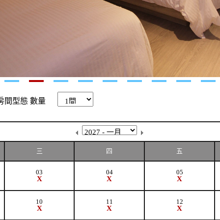
房間型態
數量
三
四
五
03
04
05
X
X
X
10
11
12
X
X
X