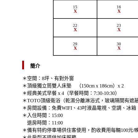
15
16
X
X
22
23
X
X
29
30
X
X
簡介
＊空間：8坪、有對外窗
＊頂級獨立筒雙人床墊 （150cm x 186cm）x 2
​＊經典美式早餐 x 4（早餐時間：7:30-10:30）
＊TOTO頂級衛浴（乾濕分離淋浴式，玻璃隔間有遮
＊房間設備：免費WIFI、43吋液晶電視、空調、
＊入住時間：15:00
退房時間：11:00
＊備有特約停車場供住客使用，酌收費用每輛100元/
​＊此房型不提供加床服務