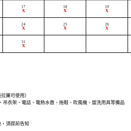
17
18
19
X
X
X
24
25
26
X
X
X
31
X
蔽拉簾可使用）
冰箱、吊衣架、電話、電熱水壺、拖鞋、吹風機、盥洗用具等備品
晚，須提前告知