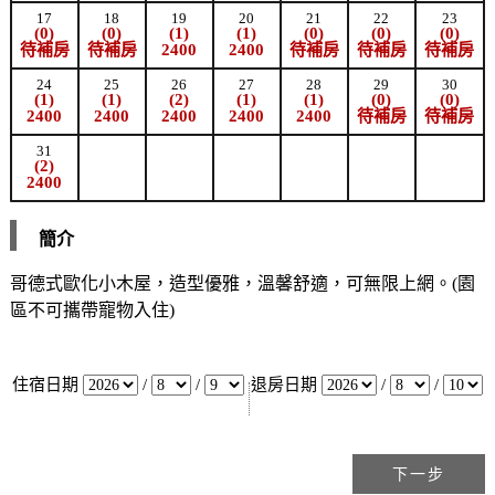
17
18
19
20
21
22
23
(0)
(0)
(1)
(1)
(0)
(0)
(0)
待補房
待補房
2400
2400
待補房
待補房
待補房
24
25
26
27
28
29
30
(1)
(1)
(2)
(1)
(1)
(0)
(0)
2400
2400
2400
2400
2400
待補房
待補房
31
(2)
2400
簡介
哥德式歐化小木屋，造型優雅，溫馨舒適，可無限上網。(園
區不可攜帶寵物入住)
住宿日期
/
/
退房日期
/
/