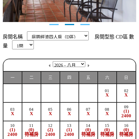
房間名稱
房間型態
CD區
數
量
一
二
三
四
五
六
日
01
02
X
X
09
03
04
05
06
07
08
(1)
X
X
X
X
X
X
2400
10
11
12
13
14
15
16
(1)
(0)
(2)
(1)
(0)
(0)
(0)
2400
待補房
2400
2400
待補房
待補房
待補房