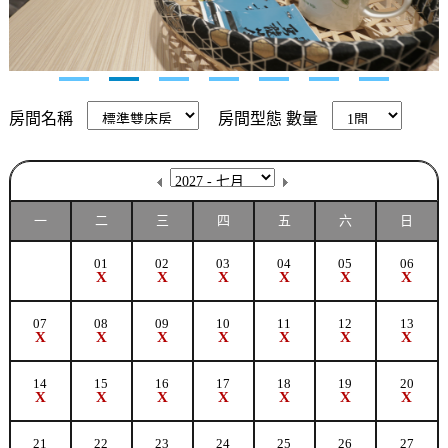
房間名稱
房間型態
數量
一
二
三
四
五
六
日
01
02
03
04
05
06
X
X
X
X
X
X
07
08
09
10
11
12
13
X
X
X
X
X
X
X
14
15
16
17
18
19
20
X
X
X
X
X
X
X
21
22
23
24
25
26
27