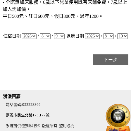
• 全館無加床服務，6歲以下兒童使用既有床鋪免費，7歲以上
加人需加價，
平日500元、旺日600元、假日800元、過年1200。
住宿日期
/
/
退房日期
/
/
漫漫回嘉
電話號碼:052223366
嘉義市民生北路175,177號
系統提供:
靈知科技
© 版權所有 盜用必究