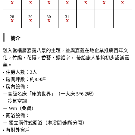
X
X
X
X
X
X
X
28
29
30
31
X
X
X
X
簡介
融入當樓層嘉義八景的主題，並與嘉義在地企業推廣百年文
化，竹編，花磚，香藝，鑄鉛字， 帶給旅人能夠初步認識嘉
義。
• 住房人數：2人
• 房間坪數：約8-9坪
• 房內設備：
－高級名床「床的世界」（一大床 5*6.2呎）
－冷氣空調
－ Wifi（免費）
• 衛浴設備：
－ 獨立兩件式衛浴（淋浴間/廁所分開）
• 有對外窗戶