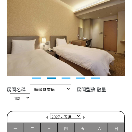
房間名稱
房間型態
數量
一
二
三
四
五
六
日