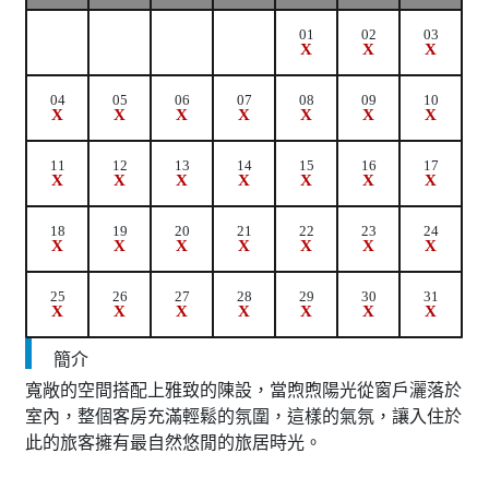
01
02
03
X
X
X
04
05
06
07
08
09
10
X
X
X
X
X
X
X
11
12
13
14
15
16
17
X
X
X
X
X
X
X
18
19
20
21
22
23
24
X
X
X
X
X
X
X
25
26
27
28
29
30
31
X
X
X
X
X
X
X
簡介
寬敞的空間搭配上雅致的陳設，當煦煦陽光從窗戶灑落於
室內，整個客房充滿輕鬆的氛圍，這樣的氣氛，讓入住於
此的旅客擁有最自然悠閒的旅居時光。