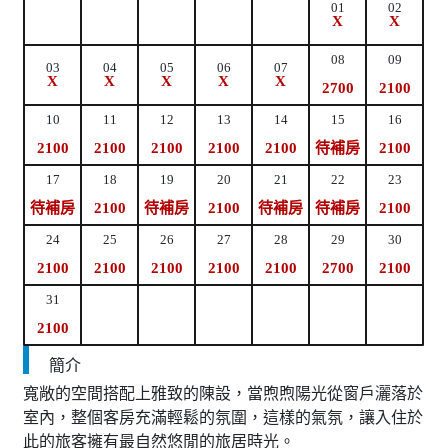
01
02
X
X
08
09
03
04
05
06
07
X
X
X
X
X
2700
2100
10
11
12
13
14
15
16
2100
2100
2100
2100
2100
待補房
2100
17
18
19
20
21
22
23
待補房
2100
待補房
2100
待補房
待補房
2100
24
25
26
27
28
29
30
2100
2100
2100
2100
2100
2700
2100
31
2100
簡介
寬敞的空間搭配上雅致的陳設，當煦煦陽光從窗戶灑落於
室內，整個客房充滿輕鬆的氛圍，這樣的氣氛，讓入住於
此的旅客擁有最自然悠閒的旅居時光。