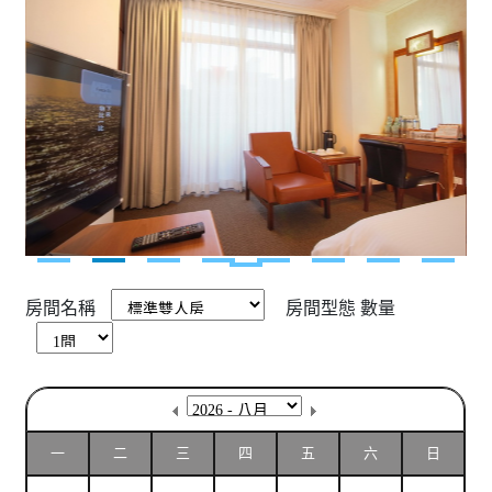
房間名稱
房間型態
數量
一
二
三
四
五
六
日