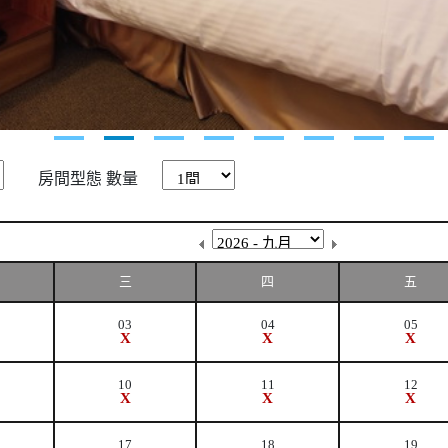
房間型態
數量
三
四
五
03
04
05
X
X
X
10
11
12
X
X
X
17
18
19