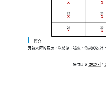
X
X
22
23
X
X
29
30
X
X
簡介
有著大床的客房，以簡潔、穩重、低調的設計
住宿日期
/