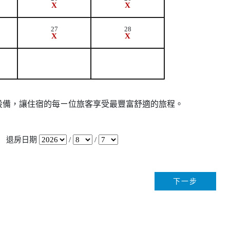
X
X
27
28
X
X
設備，讓住宿的每ㄧ位旅客享受最豐富舒適的旅程。
退房日期
/
/