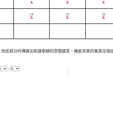
X
X
X
24
25
26
X
X
X
，恰如其分的傳達出和諧寧靜的空間感受，機能完善的客房住宿
/