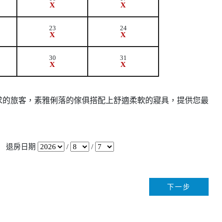
X
X
23
24
X
X
30
31
X
X
求的旅客，素雅俐落的傢俱搭配上舒適柔軟的寢具，提供您最
退房日期
/
/