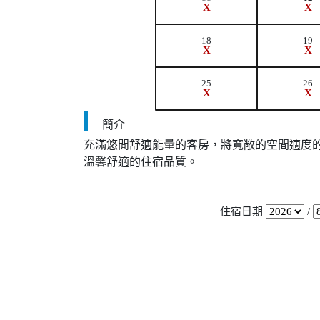
X
X
18
19
X
X
25
26
X
X
簡介
充滿悠閒舒適能量的客房，將寬敞的空間適度
溫馨舒適的住宿品質。
住宿日期
/