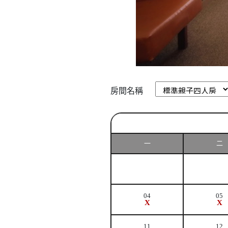
房間名稱
一
二
04
05
X
X
11
12