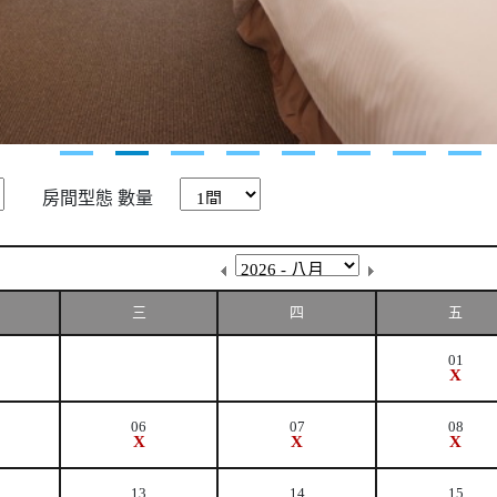
房間型態
數量
三
四
五
01
X
06
07
08
X
X
X
13
14
15