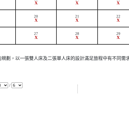
X
X
X
20
21
22
X
X
X
27
28
29
X
X
X
的規劃，以一張雙人床及二張單人床的設計滿足旅程中有不同需
/