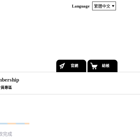
Language
官網
結帳
bership
會員專區
款完成