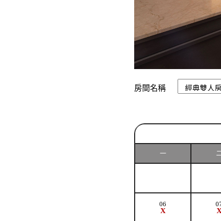
房間名稱
一
06
0
X