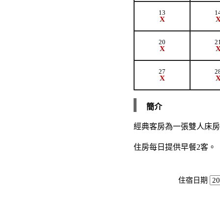
13
1
X
20
2
X
27
2
X
簡介
經典客房為一張雙人床房
住房每日提供早餐2客。
住宿日期