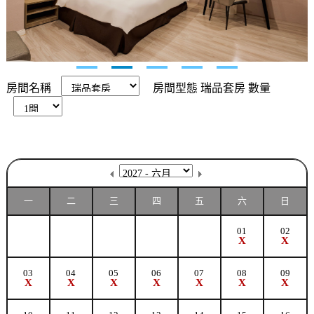
房間名稱
房間型態
瑞品套房
數量
一
二
三
四
五
六
日
01
02
X
X
03
04
05
06
07
08
09
X
X
X
X
X
X
X