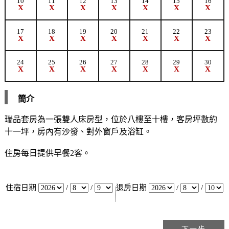
10
11
12
13
14
15
16
X
X
X
X
X
X
X
17
18
19
20
21
22
23
X
X
X
X
X
X
X
24
25
26
27
28
29
30
X
X
X
X
X
X
X
簡介
瑞品套房為一張雙人床房型，位於八樓至十樓，客房坪數約
十一坪，房內有沙發、對外窗戶及浴缸。
住房每日提供早餐2客。
住宿日期
/
/
退房日期
/
/