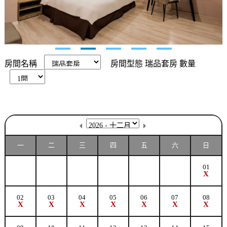
房間名稱
房間型態
瑞品套房
數量
一
二
三
四
五
六
日
01
X
02
03
04
05
06
07
08
X
X
X
X
X
X
X