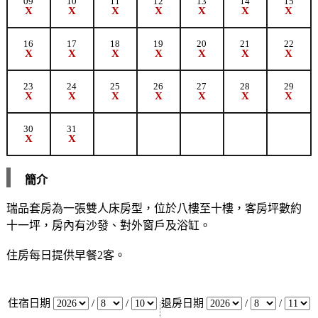
09
10
11
12
13
14
15
X
X
X
X
X
X
X
16
17
18
19
20
21
22
X
X
X
X
X
X
X
23
24
25
26
27
28
29
X
X
X
X
X
X
X
30
31
X
X
簡介
瑞品套房為一張雙人床房型，位於八樓至十樓，客房坪數約
十一坪，房內有沙發、對外窗戶及浴缸。
住房每日提供早餐2客。
住宿日期
/
/
退房日期
/
/