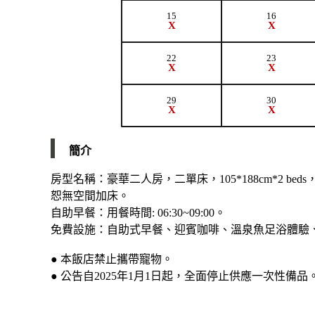
15
16
X
X
22
23
X
X
29
30
X
X
簡介
房型名稱：豪華二人房，二單床，105*188cm*2 b
恕無空間加床。
自助早餐：用餐時間: 06:30~09:00。
免費設施：自助式早餐、迎賓咖啡、溫泉魚足浴體驗、
● 本飯店禁止攜帶寵物。
● 公告自2025年1月1日起，全面停止供應一次性備品