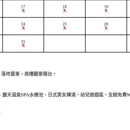
17
18
19
X
X
X
24
25
26
X
X
X
31
X
eds，落地窗景，高樓觀景陽台。
露天溫泉SPA水療池、日式男女裸湯、幼兒遊戲區、全館免費W
。