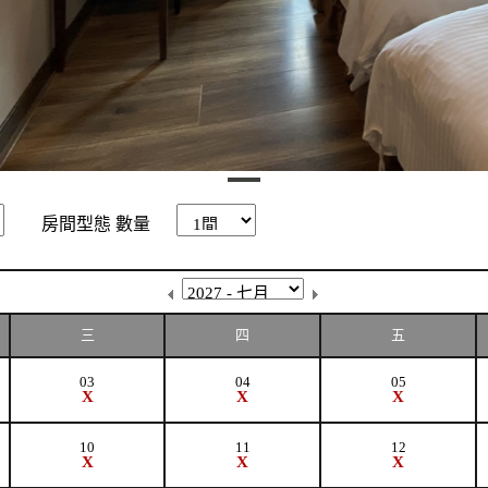
房間型態
數量
三
四
五
03
04
05
X
X
X
10
11
12
X
X
X