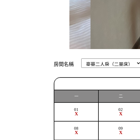
房間名稱
一
二
01
02
X
X
08
09
X
X