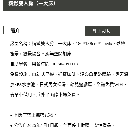
精緻雙人房（一大床）
簡介
線上訂房
房型名稱：精緻雙人房，一大床，180*188cm*1 beds，落地
窗景，觀景陽台。恕無空間加床。
自助早餐：用餐時間: 06:30~09:00。
免費設施：自助式早餐、迎賓咖啡、溫泉魚足浴體驗、露天溫
泉SPA水療池、日式男女裸湯、幼兒遊戲區、全館免費WIFI、
備單車借用、戶外平面停車場免費。
● 本飯店禁止攜帶寵物。
● 公告自2025年1月1日起，全面停止供應一次性備品。