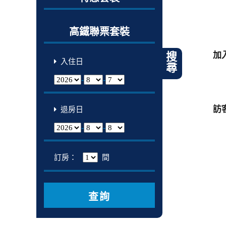
高鐵聯票套裝
加
搜尋
入住日
-
-
訪
退房日
-
-
訂房：
間