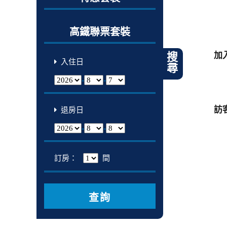
高鐵聯票套裝
加
搜尋
入住日
-
-
訪
退房日
-
-
訂房：
間