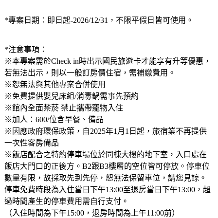
*專案日期：即日起-2026/12/31，不限平假日皆可使用。
*注意事項：
※本專案需於Check in時出示國民旅遊卡才能享有升等優惠，
若無法出示，則以一般訂房價住宿，需補繳費用。
※恕無法與其他專案合併使用
※免費提供嬰兒床組/消毒鍋需事先預約
※館內全面禁菸 禁止攜帶寵物入住
※加人：600/位含早餐、備品
※因應政府環保政策，自2025年1月1日起，旅宿業不再提供
一次性客房備品
※飯店配合之特約停車場位於同棟大樓的地下室，入口處在
飯店大門口的正後方。B2跟B3樓層的空位皆可停放。停車位
數量有限，故採取先到先停，恕無法保留車位，請您見諒。
停車免費時段為入住當日下午13:00至退房當日下午13:00，超
過時間產生的停車費用需自行支付。
（入住時間為下午15:00，退房時間為上午11:00前）