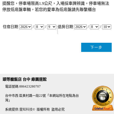
提醒您，停車場限高1.9公尺，入場採車牌辨識，停車場無法
停放低底盤車輛，若您的愛車為低底盤請先聯繫櫃台
住宿日期
/
/
退房日期
/
/
頭等艙飯店 台中 綠園道館
電話號碼:886423280707
台中市西 區美村路一段22號「本網站所在地點為台
灣」
系統提供:
靈知科技
© 版權所有 盜用必究