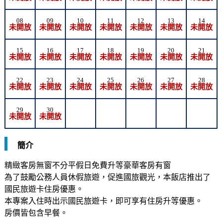
08
09
10
11
12
13
14
未開放
未開放
未開放
未開放
未開放
未開放
未開放
15
16
17
18
19
20
21
未開放
未開放
未開放
未開放
未開放
未開放
未開放
22
23
24
25
26
27
28
未開放
未開放
未開放
未開放
未開放
未開放
未開放
29
30
未開放
未開放
簡介
精緻客房無窗不分平假日免費升等豪華客房有窗
為了鼓勵公務人員休假旅遊，促進國旅觀光，本飯店推出了
國民旅遊卡住房優惠。
本專案入住時出示國民旅遊卡，即可享有住房升等優惠。
房價皆包含早餐。