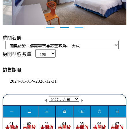
房間名稱
房間型態
數量
銷售期限
2024-01-01～2026-12-31
一
二
三
四
五
六
日
01
02
03
04
05
06
07
未開放
未開放
未開放
未開放
未開放
未開放
未開放