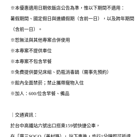
※本優惠適用日期依飯店公告為準，惟以下期間不適用：
暑假期間、國定假日與連續假期（含前一日），以及跨年期間
（含前一日）。
※恕無法與其他專案合併使用
※本專案不提供車位
※本專案不包含早餐
※免費提供嬰兒床組、奶瓶消毒鍋（需事先預約）
※館內全面禁菸；禁止攜帶寵物入住
※加人：600/位含早餐、備品
｜交通資訊：
於台中高鐵站六號出口搭乘159號快捷公車，
在「廣三SOGO（美村路）」站下車後，步行1分鐘即可抵達