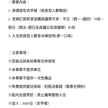
｜專案內容：
1. 房價皆包含早餐（依房型人數贈送）
2. 官網訂房即享加購高鐵票可享：平日（週一~週四）78折、
假日（週五~週日及高鐵公告疏運期）85折
3. 入住依房型人數享冰棒招待(單一口味)
｜注意事項：
※恕無法與其他專案合併使用
※本專案不提供車位
※本專案不提供一次性備品
※免費提供嬰兒床組、奶瓶消毒鍋（需事先預約）
※館內全面禁菸；禁止攜帶寵物入住
※加人：600/位（含早餐）