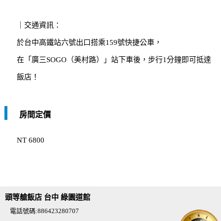
｜交通資訊：
於台中高鐵站六號出口搭乘159號快捷公車，
在「廣三SOGO（美村路）」站下車後，步行1分鐘即可抵達
飯店！
房間定價
NT 6800
頭等艙飯店 台中 綠園道館
電話號碼:886423280707