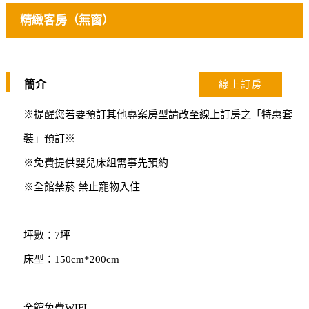
精緻客房（無窗）
簡介
線上訂房
※提醒您若要預訂其他專案房型請改至線上訂房之「特惠套
裝」預訂※
※免費提供嬰兒床組需事先預約
※全館禁菸 禁止寵物入住
坪數：7坪
床型：150cm*200cm
全館免費WIFI