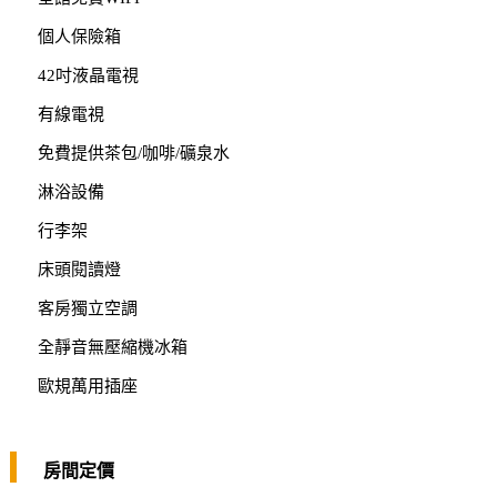
個人保險箱
42吋液晶電視
有線電視
免費提供茶包/咖啡/礦泉水
淋浴設備
行李架
床頭閱讀燈
客房獨立空調
全靜音無壓縮機冰箱
歐規萬用插座
房間定價