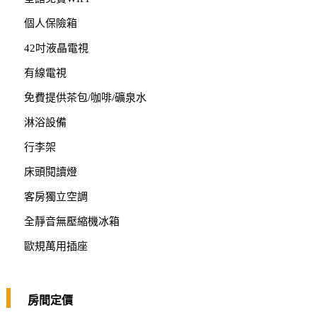
個人保險箱
42吋液晶電視
有線電視
免費提供茶包/咖啡/礦泉水
淋浴設備
行李架
床頭閱讀燈
客房獨立空調
全靜音無壓縮機冰箱
歐規萬用插座
房間定價