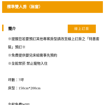
標準雙人房（無窗）
簡介
線上訂房
※提醒您若要預訂其他專案房型請改至線上訂房之「特惠套
裝」預訂※
※免費提供嬰兒床組需事先預約
※全館禁菸 禁止寵物入住
坪數：7坪
床型：150cm*200cm
全館免費WIFI