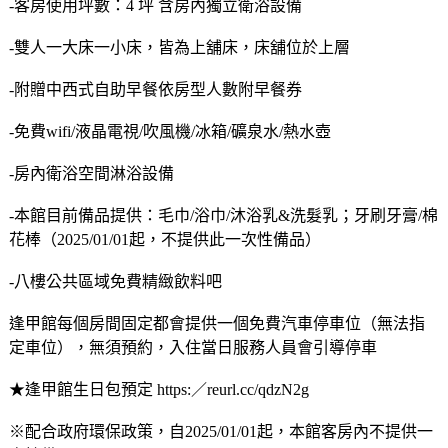
-客房使用坪數：4 坪 含房內獨立衛浴設備
-雙人一大床一小床，皆為上舖床，床舖位於上層
-附贈中西式自助早餐依房型人數附早餐券
-免費wifi/液晶電視/吹風機/冰箱/礦泉水/熱水壺
-房內衛浴空間淋浴設備
-本館目前備品提供：毛巾/浴巾/沐浴乳&洗髮乳；牙刷牙膏/棉
花棒（2025/01/01起，不提供此一次性備品）
-八樓公共區域免費精緻飲料吧
逢甲館每個房間固定都會提供一個免費汽車停車位（無法指
定車位），無須預約，入住當日服務人員會引導停車
★逢甲館生日包預定 https:／reurl.cc/qdzN2g
※配合政府環保政策，自2025/01/01起，本館客房內不提供一