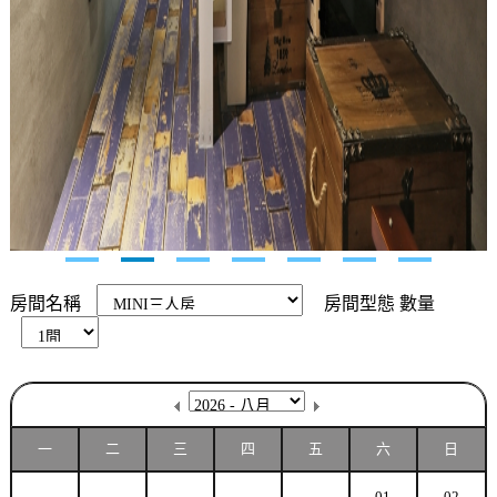
房間名稱
房間型態
數量
一
二
三
四
五
六
日
01
02