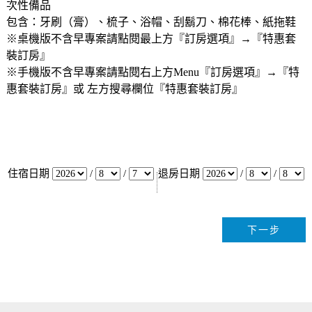
次性備品
包含：牙刷（膏）、梳子、浴帽、刮鬍刀、棉花棒、紙拖鞋
※桌機版不含早專案請點閱最上方『訂房選項』→『特惠套
裝訂房』
※手機版不含早專案請點閱右上方Menu『訂房選項』→『特
惠套裝訂房』或 左方搜尋欄位『特惠套裝訂房』
住宿日期
/
/
退房日期
/
/